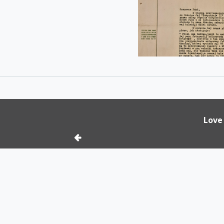
acja
Love 