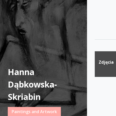
Nawig
Zdjęcia
wpisu
Hanna
Dąbkowska-
Skriabin
Paintings and Artwork